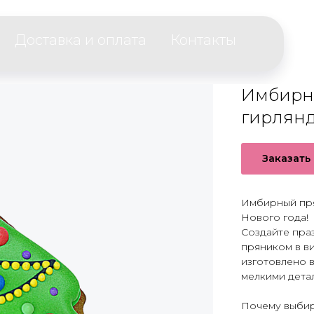
Доставка и оплата
Контакты
8
Имбирны
гирлян
Заказать
Имбирный пря
Нового года!
Создайте пра
пряником в в
изготовлено 
мелкими детал
Почему выбир