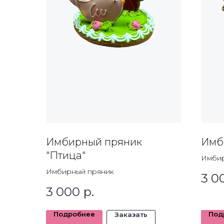
Имбирный пряник
Имб
"Птица"
Имбир
Имбирный пряник
3 0
3 000
р.
Подробнее
Под
Заказать