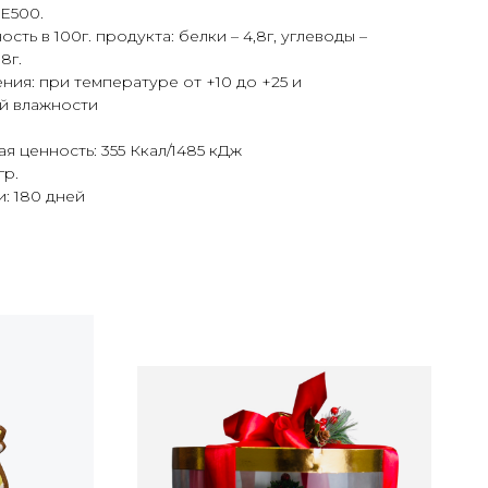
Е500.
сть в 100г. продукта: белки – 4,8г, углеводы –
,8г.
ния: при температуре от +10 до +25 и
й влажности
я ценность: 355 Ккал/1485 кДж
гр.
: 180 дней