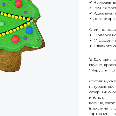
✔ Натуральны
✔ Ручная рос
✔ Идеальный 
✔ Долгое хра
Отлично подо
Подарка ко
Украшения
Сладкого с
🚀 Доставка п
вкусно, краси
"Марусин Прян
Состав: мука
натуральный,
сахар, яйцо к
имбирь,
корица, сахар
(каротины, уг
тартразин), л