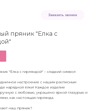
 999-630-44-06
Заказать звонок
й пряник "Елка с
дой"
ник "Ёлка с гирляндой" – сладкий символ
здничное настроение с нашим расписным
иде нарядной ёлки! Каждое изделие
вручную с любовью, украшено яркой глазурью и
ями, как настоящая гирлянда.
ают наш пряник?