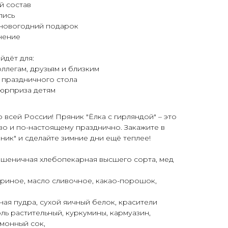
й состав
пись
новогодний подарок
нение
йдёт для:
ллегам, друзьям и близким
 праздничного стола
юрприза детям
о всей России! Пряник "Ёлка с гирляндой" – это
во и по-настоящему празднично. Закажите в
ик" и сделайте зимние дни ещё теплее!
 пшеничная хлебопекарная высшего сорта, мед
уриное, масло сливочное, какао-порошок,
ная пудра, сухой яичный белок, красители
оль растительный, куркумины, кармуазин,
имонный сок,