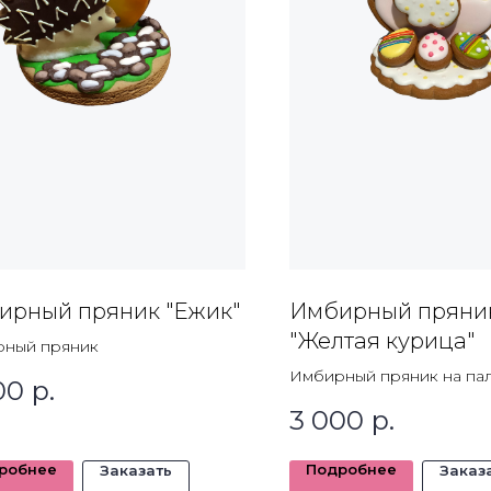
ирный пряник "Ежик"
Имбирный пряни
"Желтая курица"
ный пряник
Имбирный пряник на па
00
р.
3 000
р.
Политика обработки персональных данных.
Согласие на обработку персона
робнее
Подробнее
Заказать
Заказ