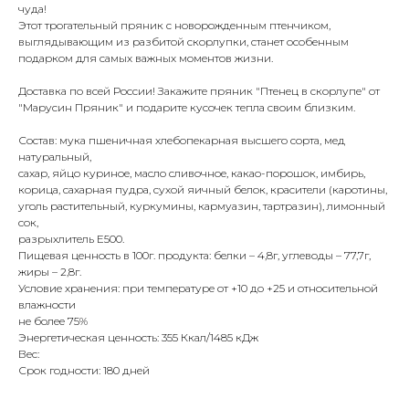
чуда!
Этот трогательный пряник с новорожденным птенчиком,
выглядывающим из разбитой скорлупки, станет особенным
подарком для самых важных моментов жизни.
Доставка по всей России! Закажите пряник "Птенец в скорлупе" от
"Марусин Пряник" и подарите кусочек тепла своим близким.
Состав: мука пшеничная хлебопекарная высшего сорта, мед
натуральный,
сахар, яйцо куриное, масло сливочное, какао-порошок, имбирь,
корица, сахарная пудра, сухой яичный белок, красители (каротины,
уголь растительный, куркумины, кармуазин, тартразин), лимонный
сок,
разрыхлитель Е500.
Пищевая ценность в 100г. продукта: белки – 4,8г, углеводы – 77,7г,
жиры – 2,8г.
Условие хранения: при температуре от +10 до +25 и относительной
влажности
не более 75%
Энергетическая ценность: 355 Ккал/1485 кДж
Вес:
Срок годности: 180 дней