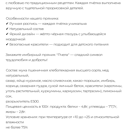
с любовью по традиционным рецептам. Каждая пчёлка выполнена
вручную с тщательной прорисовкой деталей.
Особенности нашего пряника:
✔ Ручная роспись — каждая пчёлка уникальна
✔ Натуральный состав
✔ Яркий дизайн — жёлто-чёрная глазурь с улыбающейся
мордочкой
✔ Безопасные красители — подходит для детского питания
Закажите имбирный пряник "Пчела" — сладкий символ
трудолюбия и доброты!
Состав: мука пшеничная хлебопекарная высшего сорта, мед
натуральный,
сахар, яйцо куриное, масло сливочное, какао-порошок, имбирь,
корица, сахарная пудра, сухой яичный белок, красители (каротины,
уголь растительный, куркумины, кармуазин, тартразин), лимонный
сок,
разрыхлитель Е500.
Пищевая ценность в 100г. продукта: белки – 4,8г, углеводы – 77,7г,
жиры – 2,8г.
Условие хранения: при температуре от +10 до +25 и относительной
влажности
не более 75%