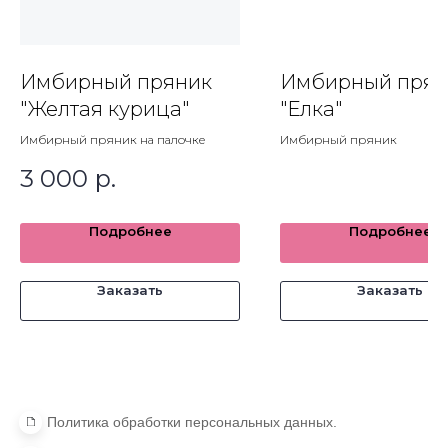
Имбирный пряник
Имбирный прян
Политика обработки персональных данных.
"Желтая курица"
"Елка"
Согласие на обработку персональных данных
Имбирный пряник на палочке
Имбирный пряник
Пользовательское соглашение.
3 000
р.
Подробнее
Подробнее
Заказать
Заказать