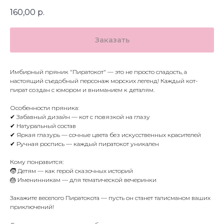
160,00
р.
Заказать
Имбирный пряник "Пиратокот" — это не просто сладость, а
настоящий съедобный персонаж морских легенд! Каждый кот-
пират создан с юмором и вниманием к деталям.
Особенности пряника:
✔ Забавный дизайн — кот с повязкой на глазу
✔ Натуральный состав
✔ Яркая глазурь — сочные цвета без искусственных красителей
✔ Ручная роспись — каждый пиратокот уникален
Кому понравится:
🧒 Детям — как герой сказочных историй
🎂 Именинникам — для тематической вечеринки
Закажите веселого Пиратокота — пусть он станет талисманом ваших
приключений!