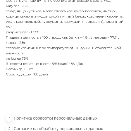
Состав: мука пшеничная хлебопекарная высшего сорта, мед
натуральный,
сахар, яйцо куриное, масло сливочное, какао-порошок, имбирь,
корица, сахарная пудра, сухой яичный белок, красители (каротины,
уголь растительный, куркумины, кармуазин, тартразин), лимонный
сок,
разрыхлитель Е500.
Пищевая ценность в 100г. продукта: белки – 4,8г, углеводы – 77,7г,
жиры – 2,8г.
Условие хранения: при температуре от +10 до +25 и относительной
влажности
не более 75%
Политика обработки персональных данных.
Энергетическая ценность: 355 Ккал/1485 кДж
Вес: 45 гр. + 5 гр.
Согласие на обработку персональных данных
Срок годности: 180 дней
Пользовательское соглашение.