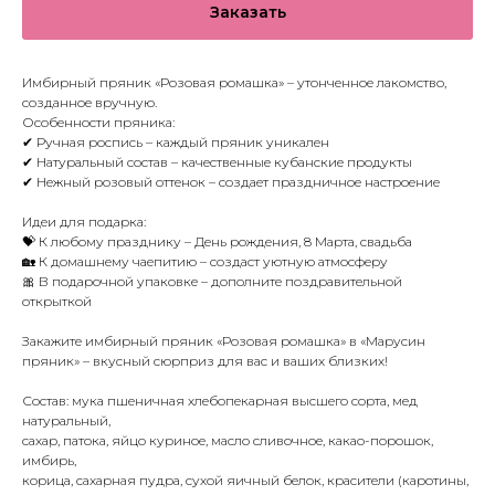
Заказать
Имбирный пряник «Розовая ромашка» – утонченное лакомство,
созданное вручную.
Особенности пряника:
✔ Ручная роспись – каждый пряник уникален
✔ Натуральный состав – качественные кубанские продукты
✔ Нежный розовый оттенок – создает праздничное настроение
Идеи для подарка:
💝 К любому празднику – День рождения, 8 Марта, свадьба
🏡 К домашнему чаепитию – создаст уютную атмосферу
🎀 В подарочной упаковке – дополните поздравительной
открыткой
Закажите имбирный пряник «Розовая ромашка» в «Марусин
пряник» – вкусный сюрприз для вас и ваших близких!
Состав: мука пшеничная хлебопекарная высшего сорта, мед
натуральный,
сахар, патока, яйцо куриное, масло сливочное, какао-порошок,
имбирь,
корица, сахарная пудра, сухой яичный белок, красители (каротины,