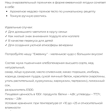
Наш очаровательный пряничек в форме ежевичной ягодки сочетает
в себе:
Ароматное медово-пряное тесто по уникальному рецепту
Тонкую ручную роспись
Идеальные случаи:
✓ Для домашнего чаепития в кругу семьи
✓ Как милый знак внимания подруге или коллеге
✓ В качестве перекуса для детей
✓ Для создания уютной атмосферы вечерами
Попробуйте нашу "Ежевику" - маленькое чудо с большим вкусом!
Состав: мука пшеничная хлебопекарная высшего сорта, мед
натуральный,
сахар, яйцо куриное, масло сливочное, какао-порошок, имбирь,
корица, сахарная пудра, сухой яичный белок, красители (каротины,
уголь растительный, куркумины, кармуазин, тартразин), лимонный
сок,
разрыхлитель Е500.
Пищевая ценность в 100г. продукта: белки – 4,8г, углеводы – 77,7г,
жиры – 2,8г.
Условие хранения: при температуре от +10 до +25 и относительной
влажности