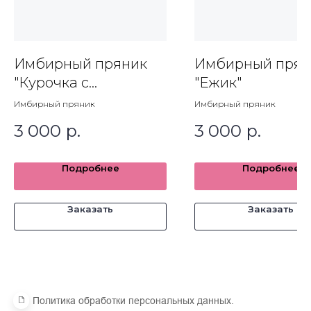
Имбирный пряник
Имбирный прян
Политика обработки персональных данных.
"Курочка с
"Ежик"
Согласие на обработку персональных данных
пасхальными
Имбирный пряник
Имбирный пряник
Пользовательское соглашение.
яйцами"
р.
р.
3 000
3 000
Подробнее
Подробнее
Заказать
Заказать